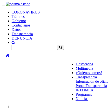
CORONAVIRUS
Trámites
Gobierno
Contáctanos
Datos
Transparencia
DENUNCIA
(current)
Destacados
Multimedia
¿Quiénes somos?
Transparencia
Información de ofici
Portal Transparencia
INFOMEX
Programas
Noticias